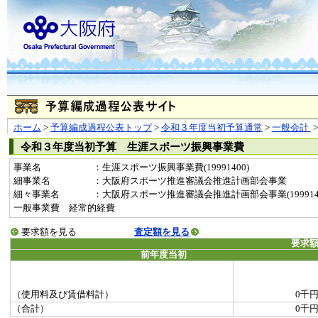
ホーム
>
予算編成過程公表トップ
>
令和３年度当初予算通常
>
一般会計
令和３年度当初予算 生涯スポーツ振興事業費
事業名
：生涯スポーツ振興事業費(19991400)
細事業名
：大阪府スポーツ推進審議会推進計画部会事業
細々事業名
：大阪府スポーツ推進審議会推進計画部会事業(19991400-
一般事業費 経常的経費
要求額を見る
査定額を見る
要求
前年度当初
（使用料及び賃借料計）
0千
（合計）
0千