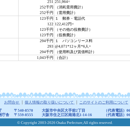
251
251,964=
252千円
（消耗需用費計）
252千円
（需用費計）
123千円
１ 郵券・電話代
122
122,412円=
123千円
（その他の役務費計）
123千円
（役務費計）
294千円
１ パソコンリース料
293
@4,071*12ヶ月*6人=
294千円
（使用料及び賃借料計）
1,043千円
（合計）
お問合せ
個人情報の取り扱いについて
このサイトのご利用について
庁
〒540-8570
大阪市中央区大手前2丁目
（代表電話）06-6
洲庁舎
〒559-8555
大阪市住之江区南港北1-14-16
（代表電話）06-6
© Copyright 2003-2026 Osaka Prefecture,All rights reserved.