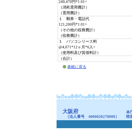
249,470円*1.01=
（消耗需用費計）
（需用費計）
１ 郵券・電話代
121,200円*1.01=
（その他の役務費計）
（役務費計）
１ パソコンリース料
@4,071*12ヶ月*6人=
（使用料及び賃借料計）
（合計）
表紙に戻る
大阪府
本
（法人番号 4000020270008）
咲