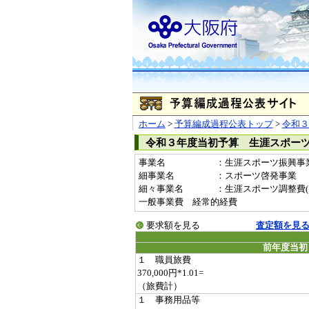
ホーム
>
予算編成過程公表トップ
>
令和３
令和３年度当初予算 生涯スポー
事業名
：生涯スポーツ振興事業費(
細事業名
：スポーツ啓発事業
細々事業名
：生涯スポーツ調整費(1999
一般事業費 経常的経費
要求額を見る
査定額を見
前年度当初
１ 職員旅費
370,000円*1.01=
（旅費計）
１ 事務用品等