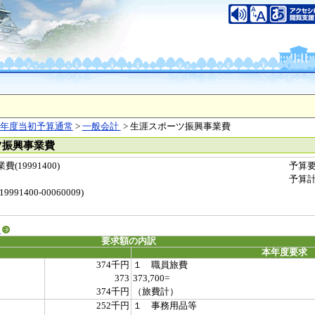
年度当初予算通常
>
一般会計
> 生涯スポーツ振興事業費
ツ振興事業費
19991400)
予算
予算
1400-00060009)
る
要求額の内訳
本年度要求
374千円
１ 職員旅費
373
373,700=
374千円
（旅費計）
252千円
１ 事務用品等