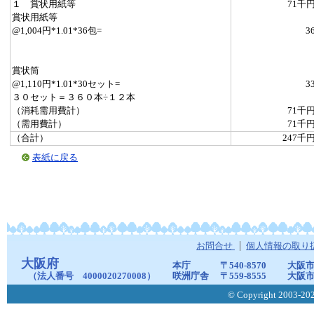
１ 賞状用紙等
71千
賞状用紙等
@1,004円*1.01*36包=
3
賞状筒
@1,110円*1.01*30セット=
3
３０セット＝３６０本÷１２本
（消耗需用費計）
71千
（需用費計）
71千
（合計）
247千
表紙に戻る
お問合せ
個人情報の取り
大阪府
本庁
〒540-8570
大阪市
（法人番号 4000020270008）
咲洲庁舎
〒559-8555
大阪市
© Copyright 2003-2026