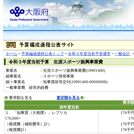
ホーム
>
予算編成過程公表トップ
>
令和３年度当初予算通常
>
一般会計
令和３年度当初予算 生涯スポーツ振興事業費
事業名
：生涯スポーツ振興事業費(19991400)
細事業名
：スポーツ啓発事業
細々事業名
：知事賞状等交付(19991400-00060008)
一般事業費 経常的経費
要求額を見る
査定額を見る
要求
前年度当初
１ 「知事賞（大相撲）」レプリカ
176千
176,000=
17
（報償費（補助費等）計）
176千
（報償費計）
176千