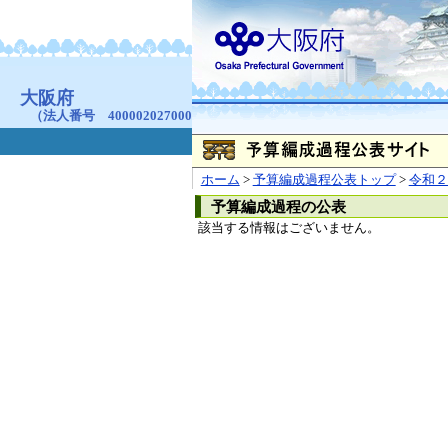
お問合せ
個人情報の取り扱
大阪府
本庁
〒540-8570
大阪市
（法人番号 4000020270008）
咲洲庁舎
〒559-8555
大阪市住
© Copyright 2003-2026 O
ホーム
>
予算編成過程公表トップ
>
令和２
予算編成過程の公表
該当する情報はございません。