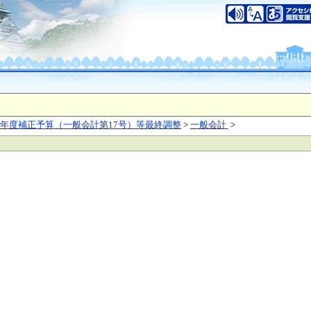
いについて
このサイトのご利用について
中央区大手前2丁目
（代表電話）06-6941-0351
之江区南港北1-14-16
（代表電話）06-6941-0351
saka Prefecture,All rights reserved.
年度補正予算（一般会計第17号）等最終調整
>
一般会計
>