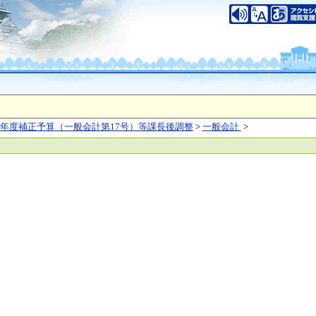
いについて
このサイトのご利用について
中央区大手前2丁目
（代表電話）06-6941-0351
之江区南港北1-14-16
（代表電話）06-6941-0351
saka Prefecture,All rights reserved.
年度補正予算（一般会計第17号）等課長後調整
>
一般会計
>