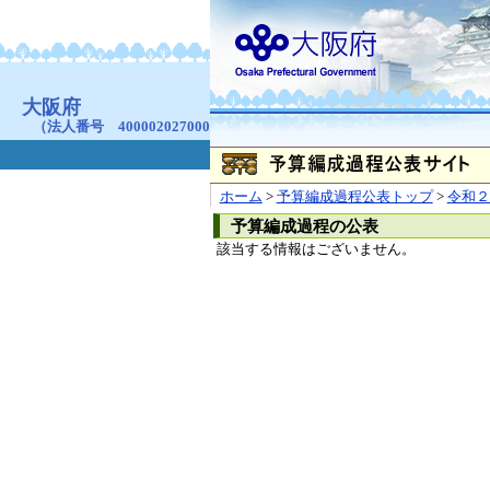
お問合せ
個人情報の取り扱
大阪府
本庁
〒540-8570
大阪市
（法人番号 4000020270008）
咲洲庁舎
〒559-8555
大阪市住
© Copyright 2003-2026 O
ホーム
>
予算編成過程公表トップ
>
令和２
予算編成過程の公表
該当する情報はございません。