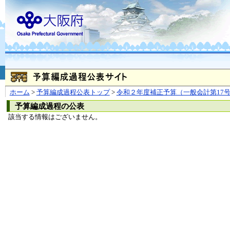
お問合せ
個人情報の取り扱
大阪府
本庁
〒540-8570
大阪市
（法人番号 4000020270008）
咲洲庁舎
〒559-8555
大阪市住
© Copyright 2003-2026 O
ホーム
>
予算編成過程公表トップ
>
令和２年度補正予算（一般会計第17
予算編成過程の公表
該当する情報はございません。