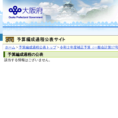
お問合せ
個人情報の取り扱
大阪府
本庁
〒540-8570
大阪市
（法人番号 4000020270008）
咲洲庁舎
〒559-8555
大阪市住
© Copyright 2003-2026 O
ホーム
>
予算編成過程公表トップ
>
令和２年度補正予算（一般会計第17
予算編成過程の公表
該当する情報はございません。