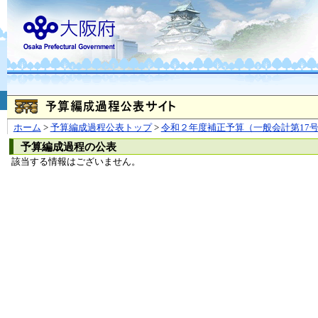
お問合せ
個人情報の取り扱
大阪府
本庁
〒540-8570
大阪市
（法人番号 4000020270008）
咲洲庁舎
〒559-8555
大阪市住
© Copyright 2003-2026 O
ホーム
>
予算編成過程公表トップ
>
令和２年度補正予算（一般会計第17
予算編成過程の公表
該当する情報はございません。