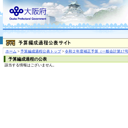
お問合せ
個人情報の取り扱
大阪府
本庁
〒540-8570
大阪市
（法人番号 4000020270008）
咲洲庁舎
〒559-8555
大阪市住
© Copyright 2003-2026 O
ホーム
>
予算編成過程公表トップ
>
令和２年度補正予算（一般会計第17
予算編成過程の公表
該当する情報はございません。