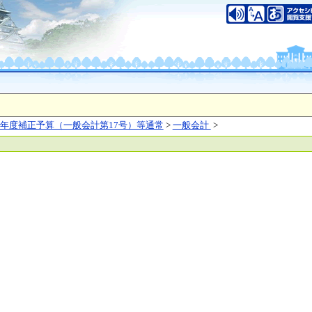
いについて
このサイトのご利用について
中央区大手前2丁目
（代表電話）06-6941-0351
之江区南港北1-14-16
（代表電話）06-6941-0351
saka Prefecture,All rights reserved.
年度補正予算（一般会計第17号）等通常
>
一般会計
>