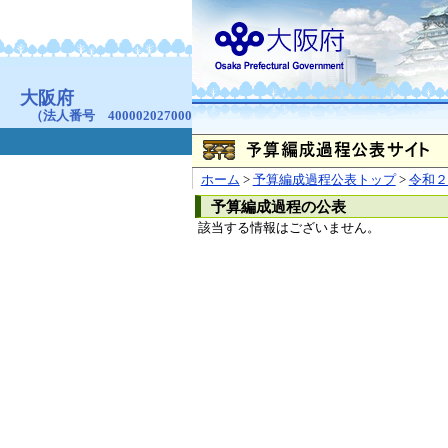
お問合せ
個人情報の取り扱
大阪府
本庁
〒540-8570
大阪市
（法人番号 4000020270008）
咲洲庁舎
〒559-8555
大阪市住
© Copyright 2003-2026 O
ホーム
>
予算編成過程公表トップ
>
令和２
予算編成過程の公表
該当する情報はございません。