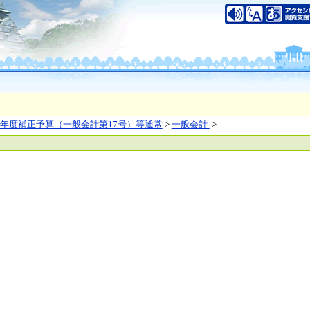
いについて
このサイトのご利用について
中央区大手前2丁目
（代表電話）06-6941-0351
之江区南港北1-14-16
（代表電話）06-6941-0351
saka Prefecture,All rights reserved.
年度補正予算（一般会計第17号）等通常
>
一般会計
>