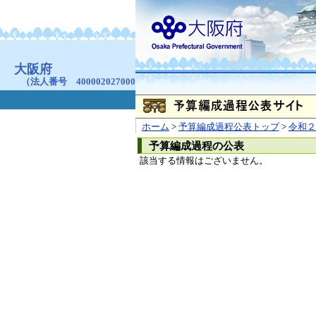
お問合せ
個人情報の取り扱
大阪府
本庁
〒540-8570
大阪市
（法人番号 4000020270008）
咲洲庁舎
〒559-8555
大阪市住
© Copyright 2003-2026 O
ホーム
>
予算編成過程公表トップ
>
令和２
予算編成過程の公表
該当する情報はございません。