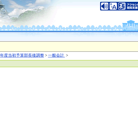
いについて
このサイトのご利用について
中央区大手前2丁目
（代表電話）06-6941-0351
之江区南港北1-14-16
（代表電話）06-6941-0351
saka Prefecture,All rights reserved.
年度当初予算部長後調整
>
一般会計
>