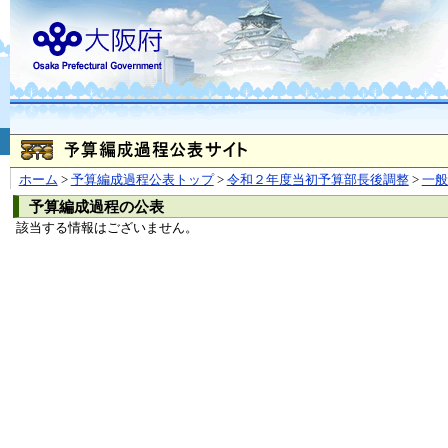
お問合せ
個人情報の取り扱
大阪府
本庁
〒540-8570
大阪市
（法人番号 4000020270008）
咲洲庁舎
〒559-8555
大阪市住
© Copyright 2003-2026 O
ホーム
>
予算編成過程公表トップ
>
令和２年度当初予算部長後調整
>
一
予算編成過程の公表
該当する情報はございません。