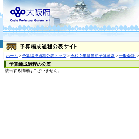
お問合せ
個人情報の取り扱
大阪府
本庁
〒540-8570
大阪市
（法人番号 4000020270008）
咲洲庁舎
〒559-8555
大阪市住
© Copyright 2003-2026 O
ホーム
>
予算編成過程公表トップ
>
令和２年度当初予算通常
>
一般会計
>
予算編成過程の公表
該当する情報はございません。