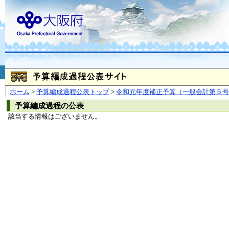
お問合せ
個人情報の取り扱
大阪府
本庁
〒540-8570
大阪市
（法人番号 4000020270008）
咲洲庁舎
〒559-8555
大阪市住
© Copyright 2003-2026 O
ホーム
>
予算編成過程公表トップ
>
令和元年度補正予算（一般会計第５号
予算編成過程の公表
該当する情報はございません。