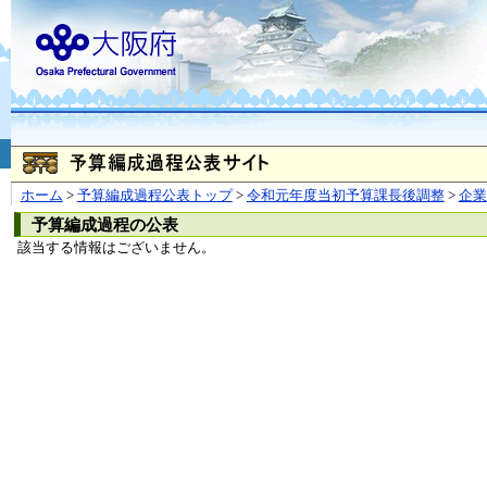
お問合せ
個人情報の取り扱
大阪府
本庁
〒540-8570
大阪市
（法人番号 4000020270008）
咲洲庁舎
〒559-8555
大阪市住
© Copyright 2003-2026 O
ホーム
>
予算編成過程公表トップ
>
令和元年度当初予算課長後調整
>
企
予算編成過程の公表
該当する情報はございません。