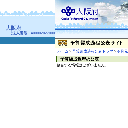
お問合せ
個人情報の取り扱
大阪府
本庁
〒540-8570
大阪市
（法人番号 4000020270008）
咲洲庁舎
〒559-8555
大阪市住
© Copyright 2003-2026 O
ホーム
>
予算編成過程公表トップ
>
令和元
予算編成過程の公表
該当する情報はございません。