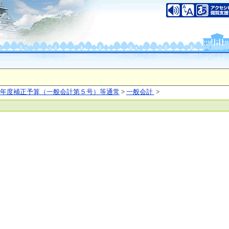
いについて
このサイトのご利用について
中央区大手前2丁目
（代表電話）06-6941-0351
之江区南港北1-14-16
（代表電話）06-6941-0351
saka Prefecture,All rights reserved.
年度補正予算（一般会計第５号）等通常
>
一般会計
>