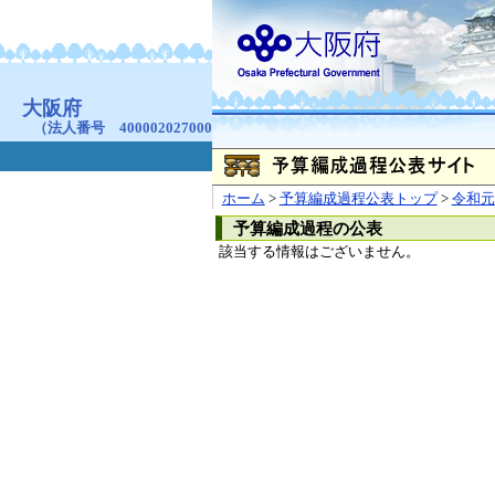
お問合せ
個人情報の取り扱
大阪府
本庁
〒540-8570
大阪市
（法人番号 4000020270008）
咲洲庁舎
〒559-8555
大阪市住
© Copyright 2003-2026 O
ホーム
>
予算編成過程公表トップ
>
令和元
予算編成過程の公表
該当する情報はございません。