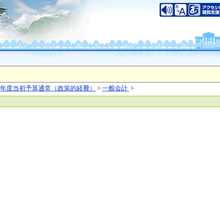
いについて
このサイトのご利用について
中央区大手前2丁目
（代表電話）06-6941-0351
之江区南港北1-14-16
（代表電話）06-6941-0351
saka Prefecture,All rights reserved.
年度当初予算通常（政策的経費）
>
一般会計
>