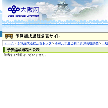
お問合せ
個人情報の取り扱
大阪府
本庁
〒540-8570
大阪市
（法人番号 4000020270008）
咲洲庁舎
〒559-8555
大阪市住
© Copyright 2003-2026 O
ホーム
>
予算編成過程公表トップ
>
令和元年度当初予算課長後調整
>
一
予算編成過程の公表
該当する情報はございません。