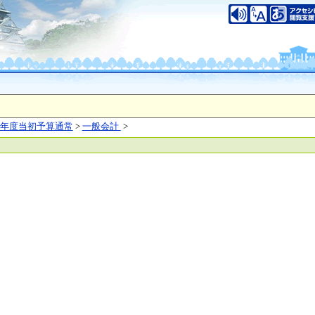
いについて
このサイトのご利用について
中央区大手前2丁目
（代表電話）06-6941-0351
之江区南港北1-14-16
（代表電話）06-6941-0351
saka Prefecture,All rights reserved.
年度当初予算通常
>
一般会計
>