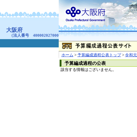
お問合せ
個人情報の取り扱
大阪府
本庁
〒540-8570
大阪市
（法人番号 4000020270008）
咲洲庁舎
〒559-8555
大阪市住
© Copyright 2003-2026 O
ホーム
>
予算編成過程公表トップ
>
令和元
予算編成過程の公表
該当する情報はございません。