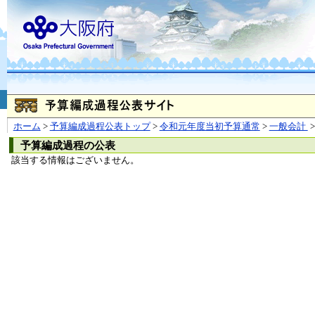
お問合せ
個人情報の取り扱
大阪府
本庁
〒540-8570
大阪市
（法人番号 4000020270008）
咲洲庁舎
〒559-8555
大阪市住
© Copyright 2003-2026 O
ホーム
>
予算編成過程公表トップ
>
令和元年度当初予算通常
>
一般会計
>
予算編成過程の公表
該当する情報はございません。