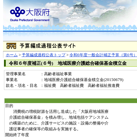
ホーム
>
予算編成過程公表トップ
>
令和6年度一般会計補正予算（第6号
令和６年度補正(６号) 地域医療介護総合確保基金積立金
管理事業名
：高齢者福祉事業
事業名
：地域医療介護総合確保基金積立金(20150679)
款名・項名・目名
：福祉費 高齢者福祉費 高齢者福祉推進費
目的
消費税の増税財源を活用し造成した「大阪府地域医療
介護総合確保基金」を積み増し、地域包括ケアシステム
の構築のために、介護サービスの施設・設備の整備や介
護従事者の確保等の取組みを実施する。
開始終了年度