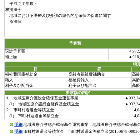
平成２７年度～
根拠法令
地域における医療及び介護の総合的な確保の促進に関す
る法律
予算額
現計予算額
4,972
補正額
▲918,
特
目
節
福祉費国庫補助金
高齢者福祉費補助金
高齢
雑入
福祉費雑入
高齢
利子及び配当金
利子及び配当金
高齢
要求額の内訳
１ 地域医療介護総合確保基金運営事業
▲932,3
(1) 地域医療介護総合確保基金積立金
▲932,3
２ 市町村返還金等積立金
14,
(1) 市町村返還金等積立金
14,
明細
地域医療介護総合確保基金運営事業 地域医療介護総合確保基金積立金(20
明細
市町村返還金等積立金 市町村返還金等積立金(20150679-000200