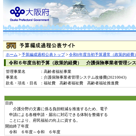
ホーム
>
予算編成過程公表トップ
>
令和6年度当初予算通常（政策的経費
令和６年度当初予算（政策的経費） 介護保険事業者管理シ
管理事業名
：高齢者福祉事業
事業名
：介護保険事業者管理システム改修費(20210043)
款名・項名・目名
：福祉費 高齢者福祉費 高齢者福祉推進費
目的
介護分野の文書に係る負担軽減を推進するため、電子
申請による各種申請・届出に対応できる体制を整備する
ことにより、府民福祉の向上に資する。
開始終了年度
令和 ６年度～令和 ６年度