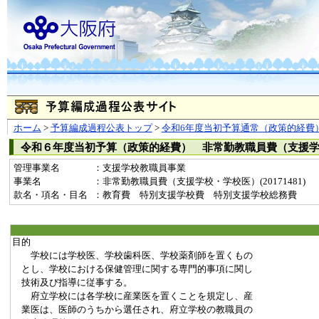
ホーム
>
予算編成過程公表トップ
>
令和6年度当初予算通常（政策的経費
令和６年度当初予算（政策的経費） 非常勤教職員費（支援
管理事業名
：支援学校教職員事業
事業名
：非常勤教職員費（支援学校・学校医）(20171481)
款名・項名・目名
：教育費 特別支援学校費 特別支援学校総務費
目的
学校には学校医、学校歯科医、学校薬剤師を置くもの
とし、学校における保健管理に関する専門的事項に関し
技術及び指導に従事する。
府立学校には各学校に産業医を置くことを規定し、産
業医は、医師のうちから選任され、府立学校の教職員の