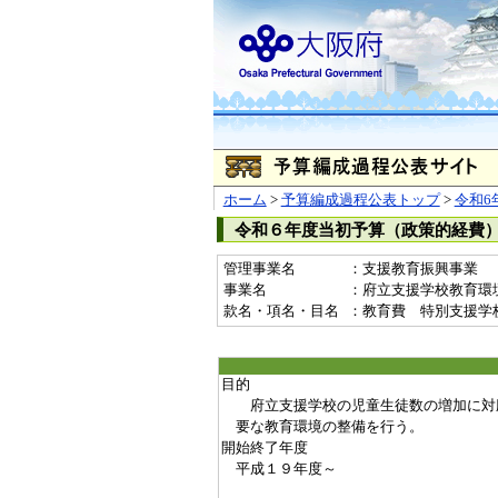
ホーム
>
予算編成過程公表トップ
>
令和6
令和６年度当初予算（政策的経費
管理事業名
：支援教育振興事業
事業名
：府立支援学校教育環境整
款名・項名・目名
：教育費 特別支援学
目的
府立支援学校の児童生徒数の増加に対
要な教育環境の整備を行う。
開始終了年度
平成１９年度～