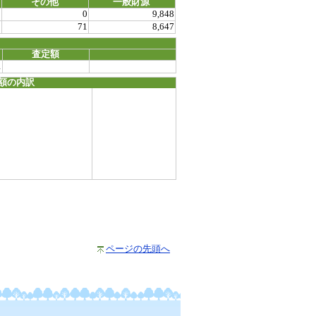
その他
一般財源
0
0
9,848
0
71
8,647
査定額
1
額の内訳
ページの先頭へ