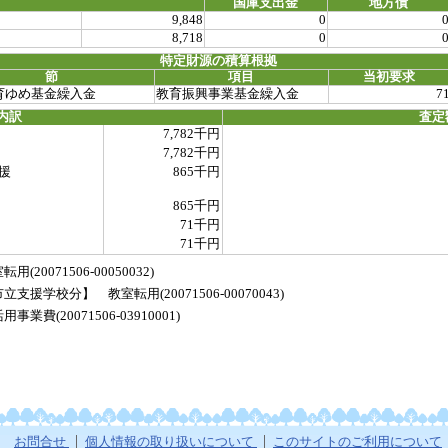
国庫支出金
地方債
9,848
0
8,718
0
特定財源の積算根拠
節
項目
当初要求
育ゆめ基金繰入金
教育振興事業基金繰入金
7
内訳
査定
7,782千円
7,782千円
援
865千円
865千円
71千円
71千円
071506-00050032)
学校分】 教室転用(20071506-00070043)
(20071506-03910001)
お問合せ
個人情報の取り扱いについて
このサイトのご利用について