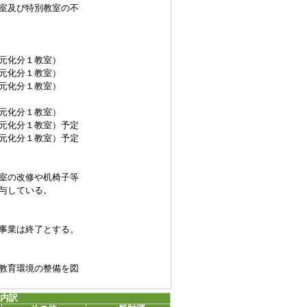
及び特別教室の不
化分１教室）
化分１教室）
化分１教室）
化分１教室）
化分１教室）予定
化分１教室）予定
の改修や机椅子等
与している。
業は終了とする。
教育環境の整備を図
源内訳