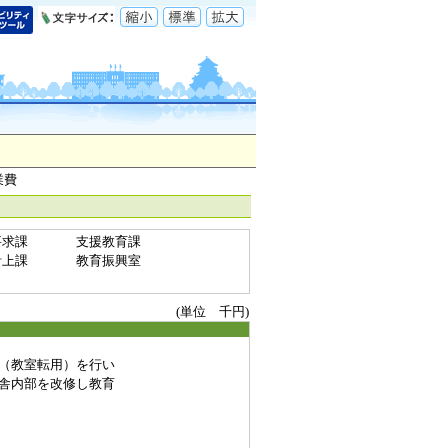
業費
要求課
支援教育課
計上課
教育振興室
(単位 千円)
（教室転用）を行い
舎内部を改修し教育