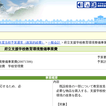
年度当初予算通常（政策的経費）
>
一般会計
> 府立支援学校教育環境整備事
） 府立支援学校教育環境整備事業費
予算
備事業費(20071506)
予算
校費 学校管理費
事業概要
内容
応するため、必
既設校舎の一部について教室改造
必要な物品を購入する。支援学校校
環境の改善を図る。
【対象】