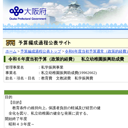
ホーム
>
予算編成過程公表トップ
>
令和6年度当初予算通常（政策的経費
令和６年度当初予算（政策的経費） 私立幼稚園振興助成費
管理事業名
：私学振興事業
事業名
：私立幼稚園振興助成費(19962662)
款名・項名・目名
：教育費 文教諸費 私学振興費
目的
【目的】
教育条件の維持向上､ 保護者負担の軽減及び経営の健
全化を図り、私立幼稚園の健全な発展に資する。
開始終了年度
昭和４３年度～