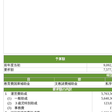
予算額
前年度当初
9,092
要求額
7,577
特
目
節
教育費国庫補助金
文教諸費補助金
私学
要求額の内訳
１ 運営費助成
5,763
(1) 一般助成
5,640
(2) ３歳児特別助成
123,
(3) 事務費