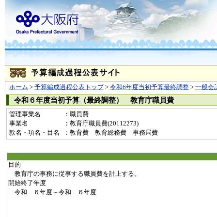
ホーム
>
予算編成過程公表トップ
>
令和6年度当初予算最終調整
>
一般会
令和６年度当初予算（最終調整） 教育庁職員費
管理事業名
：職員費
事業名
：教育庁職員費(20112273)
款名・項名・目名
：教育費 教育総務費 事務局費
目的
教育庁の事務に従事する職員費を計上する。
開始終了年度
令和 ６年度～令和 ６年度