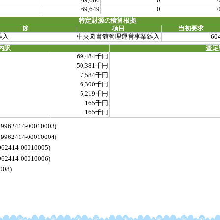
69,666
0
69,649
0
特定財源の積算根拠
節
項目
当初要求
雑入
中央図書館管理運営事業雑入
60
内訳
査定
69,484千円
50,381千円
7,584千円
6,300千円
5,219千円
165千円
165千円
414-00010003)
414-00010004)
14-00010005)
14-00010006)
08)