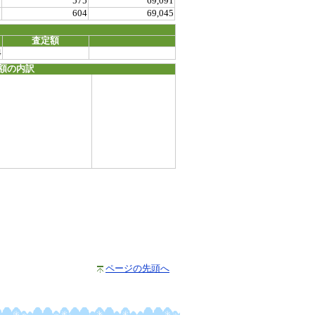
0
575
69,091
0
604
69,045
査定額
4
額の内訳
ページの先頭へ