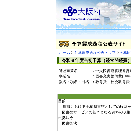
ホーム
>
予算編成過程公表トップ
>
令和6
令和６年度当初予算（経常的経費
管理事業名
：中央図書館管理運営
事業名
：図書充実整備費(19962
款名・項名・目名
：教育費 社会教育費
目的
府域における中核図書館としての役割を
図書館サービスの基本となる資料の収集
根拠法令
図書館法