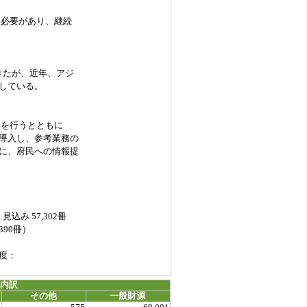
必要があり、継続
たが、近年、アジ
している。
を行うとともに
導入し、参考業務の
に、府民への情報提
み 57,302冊
,390冊）
度：
源内訳
その他
一般財源