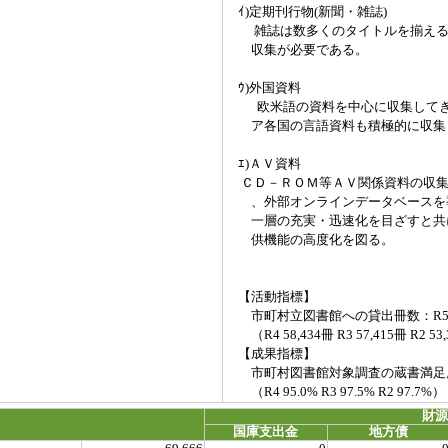
ｲ)定期刊行物(新聞・雑誌)
雑誌は数多くのタイトルを揃える
収集が必要である。
ｳ)外国資料
欧米語の資料を中心に収集してき
ア各国の言語資料も積極的に収集
ｴ)ＡＶ資料
ＣＤ－ＲＯＭ等ＡＶ関係資料の収集
、外部オンラインデータベースを
一層の充実・迅速化を目ざすと共
供機能の高度化を図る。
【活動指標】
市町村立図書館への貸出冊数：R5 見込
（R4 58,434冊 R3 57,415冊 R2 53
【成果指標】
市町村図書館対象調査の蔵書満足
（R4 95.0% R3 97.5% R2 97.7%）
財
国庫支出金
地方債