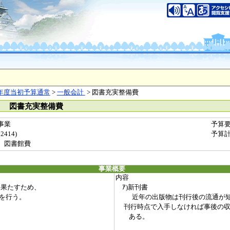
年度当初予算通常
>
一般会計
> 図書充実整備費
） 図書充実整備費
事業
予算
414)
予算
 図書館費
事業概要
内容
果たすため、
ｱ)新刊書
を行う。
近年の出版物は刊行後の流通が短
刊行時点で入手しなければ事後の収
ある。