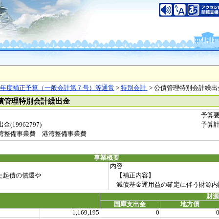
年度補正予算（一般会計第７号）等通常
>
特別会計
> 公債管理特別会計繰出
公債管理特別会計繰出金
予算
19962797)
予算
湾整備事業費 港湾整備事業費
事業概要
内容
た起債の償還や
【補正内容】
減債基金運用益の確定に伴う財源内
財
国庫支出金
地方債
1,169,195
0