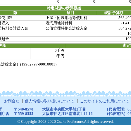
0
0
特定財源の積算根拠
節
項目
現計予算額
設使用料
上屋・附属用地等使用料
563,40
付収入
港湾用地貸付料
21,41
理特別会計繰入金
公債管理特別会計繰入金
584,27
1
繰越金
10
内訳
査定
0千円
0千円
）(19962797-00010001)
お問合せ
個人情報の取り扱いについて
このサイトのご利用について
庁
〒540-8570
大阪市中央区大手前2丁目
（代表電話）06-6
洲庁舎
〒559-8555
大阪市住之江区南港北1-14-16
（代表電話）06-6
© Copyright 2003-2026 Osaka Prefecture,All rights reserved.