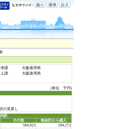
金
要求課
大阪港湾局
計上課
大阪港湾局
(単位 千円)
訳の見直し
源内訳
その他
他会計から繰入
0
584,923
584,272