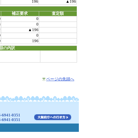
0
196
▲196
補正要求
査定額
0
0
3
0
2
▲196
0
0
0
196
額の内訳
ページの先頭へ
941-0351
941-0351