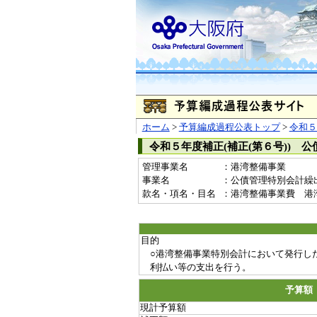
ホーム
>
予算編成過程公表トップ
>
令和５
令和５年度補正(補正(第６号)) 
管理事業名
：港湾整備事業
事業名
：公債管理特別会計繰出金(
款名・項名・目名
：港湾整備事業費 港
目的
○港湾整備事業特別会計において発行し
利払い等の支出を行う。
予算額
現計予算額