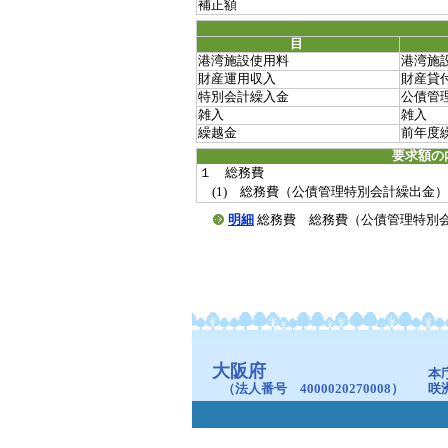
補正額
目
港湾施設使用料
港湾施
財産運用収入
財産貸
特別会計繰入金
公債管
雑入
雑入
繰越金
前年度
要求額の
１ 総務費
(1) 総務費（公債管理特別会計繰出金）
明細
総務費 総務費（公債管理特別会計繰出金
大阪府
本
（法人番号 4000020270008）
咲