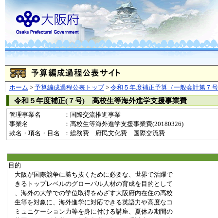
ホーム
>
予算編成過程公表トップ
>
令和５年度補正予算（一般会計第７号
令和５年度補正(７号) 高校生等海外進学支援事業費
管理事業名
：国際交流推進事業
事業名
：高校生等海外進学支援事業費(20180326)
款名・項名・目名
：総務費 府民文化費 国際交流費
目的
大阪が国際競争に勝ち抜くために必要な、世界で活躍で
きるトップレベルのグローバル人材の育成を目的として
、海外の大学での学位取得をめざす大阪府内在住の高校
生等を対象に、海外進学に対応できる英語力や高度なコ
ミュニケーション力等を身に付ける講座、夏休み期間の