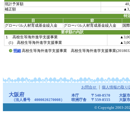
現計予算額
40
補正額
▲3,
特
目
節
グローバル人材育成基金繰入金
グローバル人材育成基金繰入金
国際
要求額の内訳
１ 高校生等海外進学支援事業
▲3,0
(1) 高校生等海外進学支援事業
▲3,0
明細
高校生等海外進学支援事業 高校生等海外進学支援事業(20180326-0
お問合せ
個人情報の取り
大阪府
本庁
〒540-8570
大阪市
（法人番号 4000020270008）
咲洲庁舎
〒559-8555
大阪市
© Copyright 2003-2026