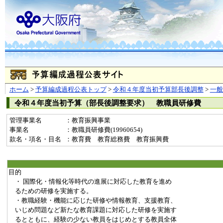
ホーム
>
予算編成過程公表トップ
>
令和４年度当初予算部長後調整
>
一
令和４年度当初予算（部長後調整要求） 教職員研修費
管理事業名
：教育振興事業
事業名
：教職員研修費(19960654)
款名・項名・目名
：教育費 教育総務費 教育振興費
目的
・ 国際化・情報化等時代の進展に対応した教育を進め
るための研修を実施する。
・教職経験・機能に応じた研修や情報教育、支援教育、
いじめ問題など新たな教育課題に対応した研修を実施す
るとともに、経験の少ない教員をはじめとする教員全体