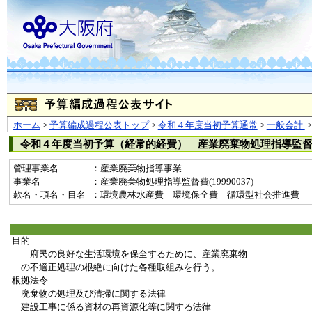
ホーム
>
予算編成過程公表トップ
>
令和４年度当初予算通常
>
一般会計
令和４年度当初予算（経常的経費） 産業廃棄物処理指導監
管理事業名
：産業廃棄物指導事業
事業名
：産業廃棄物処理指導監督費(19990037)
款名・項名・目名
：環境農林水産費 環境保全費 循環型社会推進費
目的
府民の良好な生活環境を保全するために、産業廃棄物
の不適正処理の根絶に向けた各種取組みを行う。
根拠法令
廃棄物の処理及び清掃に関する法律
建設工事に係る資材の再資源化等に関する法律