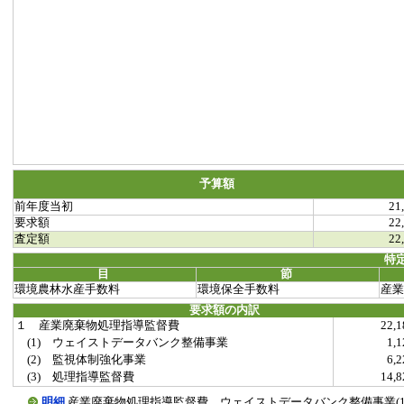
予算額
前年度当初
21
要求額
22
査定額
22
特
目
節
環境農林水産手数料
環境保全手数料
産業
要求額の内訳
１ 産業廃棄物処理指導監督費
22,
(1) ウェイストデータバンク整備事業
1,
(2) 監視体制強化事業
6,
(3) 処理指導監督費
14,
明細
産業廃棄物処理指導監督費 ウェイストデータバンク整備事業(199900