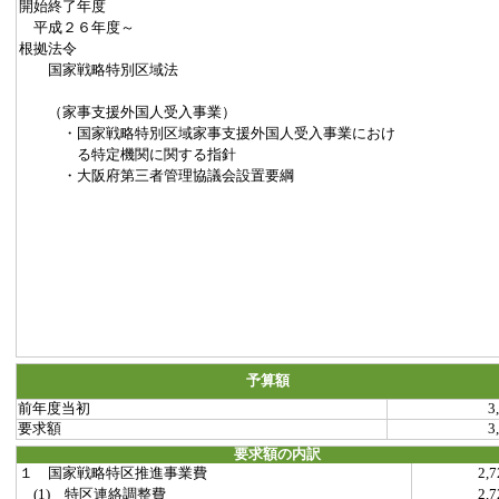
開始終了年度
平成２６年度～
根拠法令
国家戦略特別区域法
（家事支援外国人受入事業）
・国家戦略特別区域家事支援外国人受入事業におけ
る特定機関に関する指針
・大阪府第三者管理協議会設置要綱
予算額
前年度当初
3
要求額
3
要求額の内訳
１ 国家戦略特区推進事業費
2,
(1) 特区連絡調整費
2,