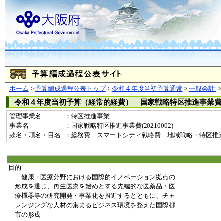
ホーム
>
予算編成過程公表トップ
>
令和４年度当初予算通常
>
一般会計
令和４年度当初予算（経常的経費） 国家戦略特区推進事業
管理事業名
：特区推進事業
事業名
：国家戦略特区推進事業費(20210002)
款名・項名・目名
：総務費 スマートシティ戦略費 地域戦略・特区推
目的
健康・医療分野における国際的イノベーション拠点の
形成を通じ、再生医療を始めとする先端的な医薬品・医
療機器等の研究開発・事業化を推進するとともに、チャ
レンジングな人材の集まるビジネス環境を整えた国際都
市の形成