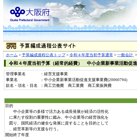
ホーム
>
予算編成過程公表トップ
>
令和４年度当初予算通常
>
一般会計
令和４年度当初予算（経常的経費） 中小企業新事業活動促
管理事業名
：経営支援事業
事業名
：中小企業新事業活動促進支援事業費(20060794)
款名・項名・目名
：商工労働費 商工業費 商工業振興費
目的
中小企業等の多様で活力ある成長発展が経済の活性化
に果たす役割の重要性に鑑み、中小企業等の経営強化を
図り、国民経済の健全な発展に資することを目的として
、経営革新等の支援を行う。
開始終了年度