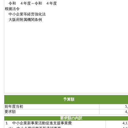
令和 ４年度～令和 ４年度
根拠法令
中小企業等経営強化法
大阪府附属機関条例
予算額
前年度当初
5
要求額
4
要求額の内訳
１ 中小企業新事業活動促進支援事業費
4,