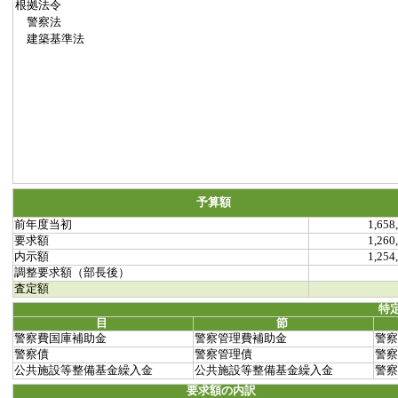
根拠法令
警察法
建築基準法
予算額
前年度当初
1,658
要求額
1,260
内示額
1,254
調整要求額（部長後）
査定額
特
目
節
警察費国庫補助金
警察管理費補助金
警察
警察債
警察管理債
警察
公共施設等整備基金繰入金
公共施設等整備基金繰入金
警察
要求額の内訳