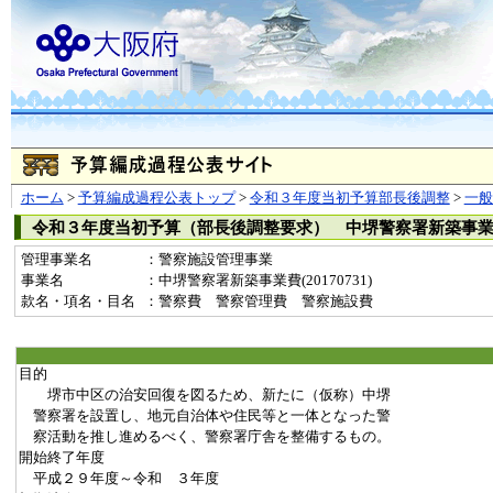
ホーム
>
予算編成過程公表トップ
>
令和３年度当初予算部長後調整
>
一
令和３年度当初予算（部長後調整要求） 中堺警察署新築事
管理事業名
：警察施設管理事業
事業名
：中堺警察署新築事業費(20170731)
款名・項名・目名
：警察費 警察管理費 警察施設費
目的
堺市中区の治安回復を図るため、新たに（仮称）中堺
警察署を設置し、地元自治体や住民等と一体となった警
察活動を推し進めるべく、警察署庁舎を整備するもの。
開始終了年度
平成２９年度～令和 ３年度