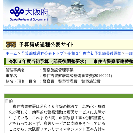
ホーム
>
予算編成過程公表トップ
>
令和３年度当初予算部長後調整
>
一
令和３年度当初予算（部長後調整要求） 東住吉警察署建替
管理事業名
：警察施設管理事業
事業名
：東住吉警察署建替整備事業費(20160261)
款名・項名・目名
：警察費 警察管理費 警察施設費
目的
東住吉警察署は昭和４６年築の施設で、老朽化・狭隘
化が著しく、効率的な警察活動と府民サービスに支障が
生じている。これまでの間、耐震改修工事や別館整備な
どを行っておらず、府民サービスに支障をきたしている
ことから、大阪府ファシリティマネジメント基本方針を