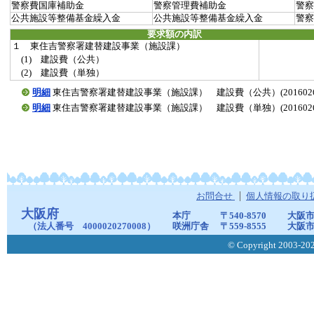
警察費国庫補助金
警察管理費補助金
警察
公共施設等整備基金繰入金
公共施設等整備基金繰入金
警察
要求額の内訳
１ 東住吉警察署建替建設事業（施設課）
(1) 建設費（公共）
(2) 建設費（単独）
明細
東住吉警察署建替建設事業（施設課） 建設費（公共）(20160261-0
明細
東住吉警察署建替建設事業（施設課） 建設費（単独）(20160261-0
お問合せ
個人情報の取り
大阪府
本庁
〒540-8570
大阪市
（法人番号 4000020270008）
咲洲庁舎
〒559-8555
大阪市
© Copyright 2003-2026