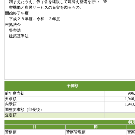
踏まえたうえ、仮庁舎を建設して建替え整備を行い、警
察機能と府民サービスの充実を図るもの。
開始終了年度
平成２８年度～令和 ３年度
根拠法令
警察法
建築基準法
予算額
前年度当初
906
要求額
1,946
内示額
1,943
調整要求額（部長後）
査定額
特
目
節
警察債
警察管理債
警察