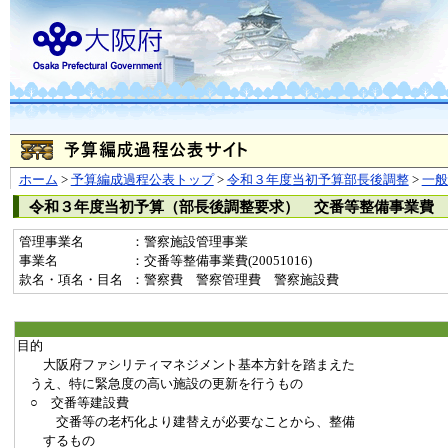
ホーム
>
予算編成過程公表トップ
>
令和３年度当初予算部長後調整
>
一
令和３年度当初予算（部長後調整要求） 交番等整備事業費
管理事業名
：警察施設管理事業
事業名
：交番等整備事業費(20051016)
款名・項名・目名
：警察費 警察管理費 警察施設費
目的
大阪府ファシリティマネジメント基本方針を踏まえた
うえ、特に緊急度の高い施設の更新を行うもの
○ 交番等建設費
交番等の老朽化より建替えが必要なことから、整備
するもの