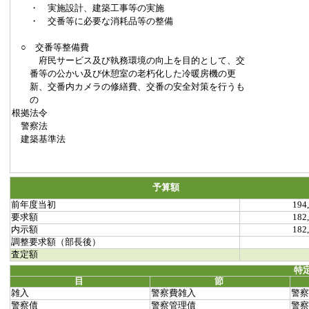
・ 実施設計、建築工事等の実施
・ 交番等に必要な消耗品等の整備
○ 交番等整備費
府民サービス及び執務環境の向上を目的として、交
番等の公かい及び休憩室の老朽化した冷暖房機の更
新、交番内カメラの修繕費、交番の安全対策を行うも
の
根拠法令
警察法
建築基準法
予算額
前年度当初
194
要求額
182
内示額
182
調整要求額（部長後）
査定額
特
目
節
雑入
警察費雑入
警察
警察債
警察管理債
警察