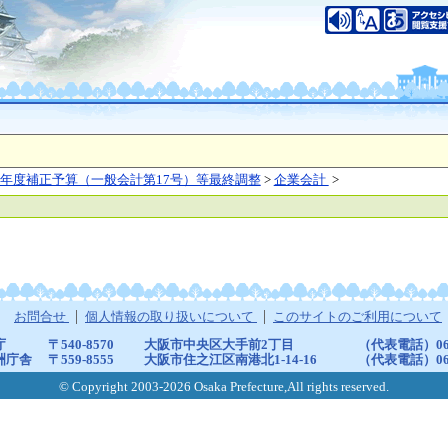
年度補正予算（一般会計第17号）等最終調整
>
企業会計
>
お問合せ
個人情報の取り扱いについて
このサイトのご利用について
庁
〒540-8570
大阪市中央区大手前2丁目
（代表電話）06-6
洲庁舎
〒559-8555
大阪市住之江区南港北1-14-16
（代表電話）06-6
© Copyright 2003-2026 Osaka Prefecture,All rights reserved.