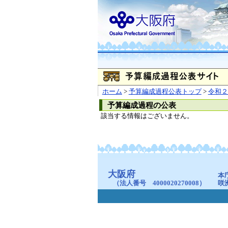
ホーム
>
予算編成過程公表トップ
>
令和２
予算編成過程の公表
該当する情報はございません。
大阪府
本
（法人番号 4000020270008）
咲