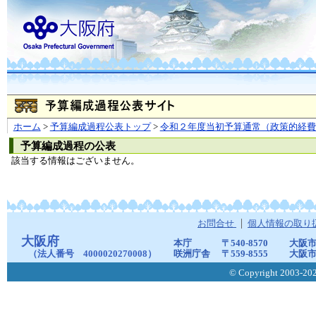
ホーム
>
予算編成過程公表トップ
>
令和２年度当初予算通常（政策的経費
予算編成過程の公表
該当する情報はございません。
お問合せ
個人情報の取り
大阪府
本庁
〒540-8570
大阪市
（法人番号 4000020270008）
咲洲庁舎
〒559-8555
大阪市
© Copyright 2003-2026