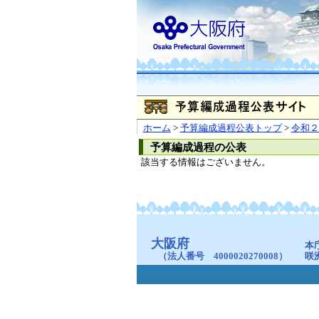
ホーム
>
予算編成過程公表トップ
>
令和２
予算編成過程の公表
該当する情報はございません。
大阪府
本
（法人番号 4000020270008）
咲