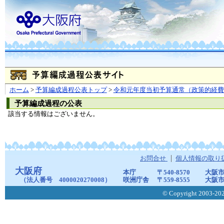
ホーム
>
予算編成過程公表トップ
>
令和元年度当初予算通常（政策的経費
予算編成過程の公表
該当する情報はございません。
お問合せ
個人情報の取り
大阪府
本庁
〒540-8570
大阪市
（法人番号 4000020270008）
咲洲庁舎
〒559-8555
大阪市
© Copyright 2003-2026