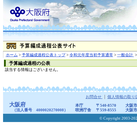
ホーム
>
予算編成過程公表トップ
>
令和元年度当初予算通常
>
一般会計
>
予算編成過程の公表
該当する情報はございません。
お問合せ
個人情報の取り
大阪府
本庁
〒540-8570
大阪市
（法人番号 4000020270008）
咲洲庁舎
〒559-8555
大阪市
© Copyright 2003-2026