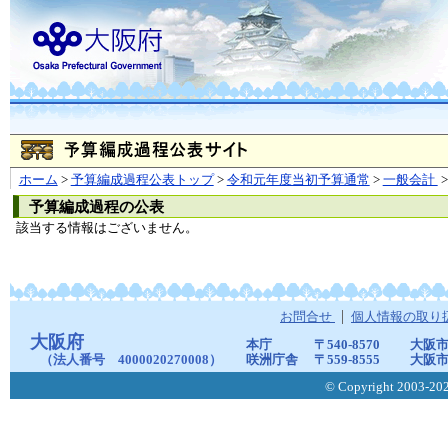
ホーム
>
予算編成過程公表トップ
>
令和元年度当初予算通常
>
一般会計
>
予算編成過程の公表
該当する情報はございません。
お問合せ
個人情報の取り
大阪府
本庁
〒540-8570
大阪市
（法人番号 4000020270008）
咲洲庁舎
〒559-8555
大阪市
© Copyright 2003-2026