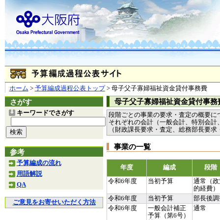
ホーム
>
予算編成過程公表トップ
> 母子父子寡婦福祉資金貸付事務費
母子父子寡婦福祉資金貸付事務費 (1
さがす
キーワードでさがす
段階ごとの事業の要求・査定の概要に
それぞれの会計（一般会計、特別会計
（財政課長要求・査定、総務部長要求
事業の一覧
参考
予算編成の流れ
年度
編成
段階
用語解説
令和6年度
当初予算
通常（政
QA
的経費）
令和6年度
当初予算
部長後調
ご意見をお寄せいただく方法
令和6年度
一般会計補正
通常
予算（第6号）