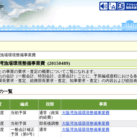
湾漁場環境整備事業費
湾漁場環境整備事業費 (20150489)
との事業の要求・査定の概要についてご覧になれます。
れの会計（一般会計、特別会計、企業会計）ごとに、予算編成過程における
課長要求・査定、総務部長要求・査定、知事要求・査定）の内容および総括
の一覧
度
編成
段階
事業
年度
当初予算
通常（政策
大阪湾漁場環境整備事業費
的経費）
年度
当初予算
部長後調整
大阪湾漁場環境整備事業費
年度
一般会計補正
通常
大阪湾漁場環境整備事業費
予算（第6号）