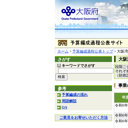
ホーム
>
予算編成過程公表トップ
> 大阪
大阪
さがす
キーワードでさがす
段階ご
それぞ
（財政
事業
参考
予算編成の流れ
年
用語解説
令和6
QA
令和6
ご意見をお寄せいただく方法
令和6