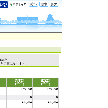
各段階
表をご覧になれます。
要求額
査定額
（千円）
（千円）
160,000
160,000
0
0
▲6,704
▲6,704