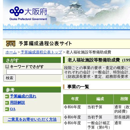
ホーム
>
予算編成過程公表トップ
> 老人福祉施設等整備助成費
老人福祉施設等整備助成費 (1996
さがす
キーワードでさがす
段階ごとの事業の要求・査定の概要に
それぞれの会計（一般会計、特別会計
（財政課長要求・査定、総務部長要求
事業の一覧
参考
予算編成の流れ
年度
編成
段階
用語解説
令和6年度
当初予算
通常（政
QA
的経費）
令和6年度
当初予算
部長後調
ご意見をお寄せいただく方法
令和6年度
一般会計補正
通常
予算（第6号）