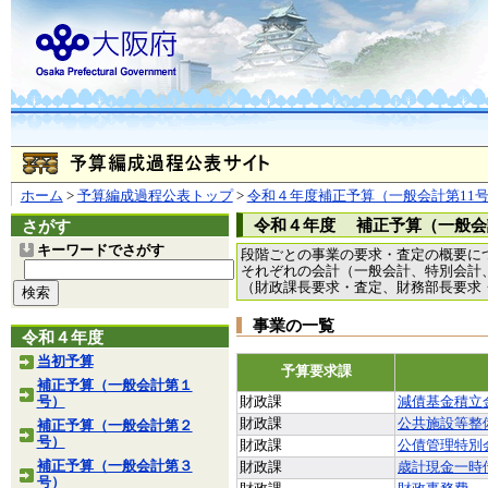
ホーム
>
予算編成過程公表トップ
>
令和４年度補正予算（一般会計第11
令和４年度 補正予算（一般会
さがす
キーワードでさがす
段階ごとの事業の要求・査定の概要に
それぞれの会計（一般会計、特別会計
（財政課長要求・査定、財務部長要求
事業の一覧
令和４年度
当初予算
予算要求課
補正予算（一般会計第１
号）
財政課
減債基金積立
財政課
公共施設等整
補正予算（一般会計第２
号）
財政課
公債管理特別
補正予算（一般会計第３
財政課
歳計現金一時
号）