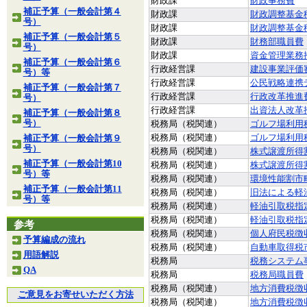
財政課
財政事務費
補正予算（一般会計第４
財政課
財政調整基金
号）
財政課
財政調整基金
補正予算（一般会計第５
財政課
財務部職員費
号）
財政課
資金管理業務
補正予算（一般会計第６
行政経営課
建設事業評価
号）等
行政経営課
公民戦略連携
補正予算（一般会計第７
行政経営課
行政改革推進
号）
行政経営課
出資法人改革
補正予算（一般会計第８
号）
税務局（税関連）
ゴルフ場利用
税務局（税関連）
ゴルフ場利用
補正予算（一般会計第９
号）
税務局（税関連）
株式譲渡所得
補正予算（一般会計第10
税務局（税関連）
株式譲渡所得
号）等
税務局（税関連）
環境性能割市
補正予算（一般会計第11
税務局（税関連）
旧法による軽
号）等
税務局（税関連）
軽油引取税指
税務局（税関連）
軽油引取税指
参考
税務局（税関連）
個人府民税徴
予算編成の流れ
税務局（税関連）
自動車取得税
用語解説
税務局
税務システム
QA
税務局
税務局職員費
税務局（税関連）
地方消費税徴
ご意見をお寄せいただく方法
税務局（税関連）
地方消費税徴