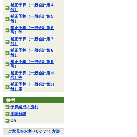
補正予算（一般会計第４
号）
補正予算（一般会計第５
号）
補正予算（一般会計第６
号）等
補正予算（一般会計第７
号）
補正予算（一般会計第８
号）
補正予算（一般会計第９
号）
補正予算（一般会計第10
号）等
補正予算（一般会計第11
号）等
参考
予算編成の流れ
用語解説
QA
ご意見をお寄せいただく方法