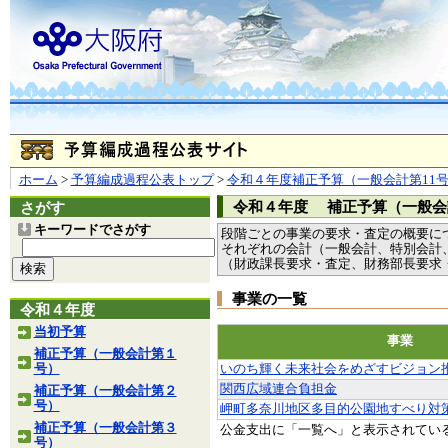
ホーム
>
予算編成過程公表トップ
>
令和４年度補正予算（一般会計第11
令和４年度 補正予算（一般会
さがす
キーワードでさがす
段階ごとの事業の要求・査定の概要に
それぞれの会計（一般会計、特別会計
（財政課長要求・査定、財務部長要求
事業の一覧
令和４年度
当初予算
事業
補正予算（一般会計第１
号）
いのち輝く未来社会をめざすビジョン
関西広域連合負担金
補正予算（一般会計第２
号）
岬町多奈川地区多目的公園地すべり対
補正予算（一般会計第３
公金支出に「一覧へ」と表示されてい
号）