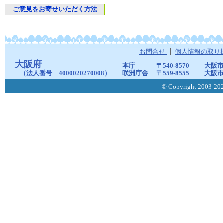
ご意見をお寄せいただく方法
お問合せ
個人情報の取り
大阪府
本庁
〒540-8570
大阪市
（法人番号 4000020270008）
咲洲庁舎
〒559-8555
大阪市
© Copyright 2003-2026