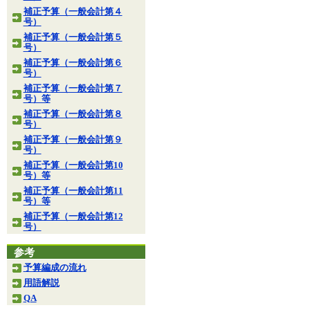
補正予算（一般会計第４
号）
補正予算（一般会計第５
号）
補正予算（一般会計第６
号）
補正予算（一般会計第７
号）等
補正予算（一般会計第８
号）
補正予算（一般会計第９
号）
補正予算（一般会計第10
号）等
補正予算（一般会計第11
号）等
補正予算（一般会計第12
号）
参考
予算編成の流れ
用語解説
QA